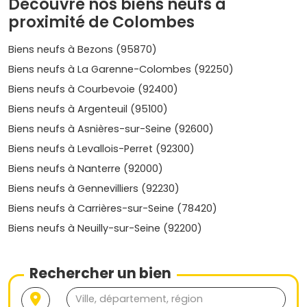
Découvre nos biens neufs à
comme La Petite Garenne.
proximité de Colombes
Nexity
Ce promoteur développe une gamme variée de
Biens neufs à Bezons (95870)
logements à Colombes, allant des options abordables
Biens neufs à La Garenne-Colombes (92250)
aux biens haut de gamme.
Biens neufs à Courbevoie (92400)
Cogedim
Biens neufs à Argenteuil (95100)
Réputé pour ses résidences de standing, Cogedim
propose des biens neufs de qualité dans les quartiers
Biens neufs à Asnières-sur-Seine (92600)
prisés de Colombes.
Biens neufs à Levallois-Perret (92300)
Eiffage Immobilier
Biens neufs à Nanterre (92000)
Avec des projets novateurs, Eiffage Immobilier mise sur
Biens neufs à Gennevilliers (92230)
des emplacements stratégiques et des constructions
durables.
Biens neufs à Carrières-sur-Seine (78420)
Biens neufs à Neuilly-sur-Seine (92200)
Promoteurs locaux
Des entreprises régionales comme UTEI se démarquent
par leur connaissance du marché local et leurs projets
Rechercher un bien
adaptés aux spécificités de Colombes.