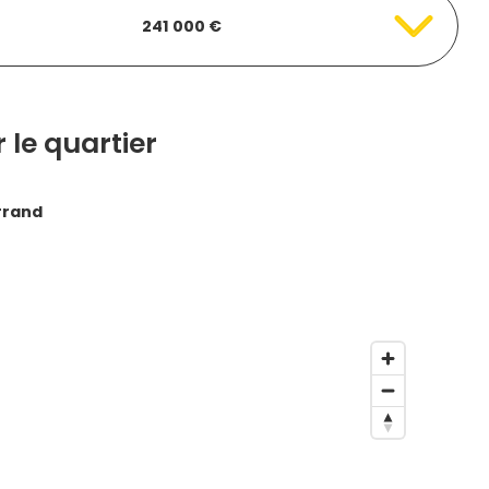
241 000 €
 le quartier
rrand