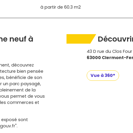
à partir de
60.3 m2
e neuf à
Découvrir
43 D rue du Clos Four
63000 Clermont-Fe
ment, découvrez
itecture bien pensée
Vue à 360°
s, bénéficie de son
sur un parc paysagé,
 pleinement de la
 vous permet de vous
s les commerces et
t exposé sont
gouv.fr".