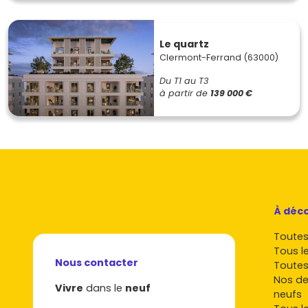
Le quartz
Clermont-Ferrand (63000)
Du T1 au T3
à partir de
139 000 €
À déco
Toutes 
Tous l
Nous contacter
Toutes
Nos de
Vivre
dans le
neuf
neufs