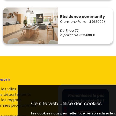
Résidence community
Clermont-Ferrand (63000)
Du T1 au T2
à partir de
139 400 €
uvrir
les villes
es départements
 les régions
Ce site web utilise des cookies.
rniers programmes
Les cookies nous permettent de personnaliser le co