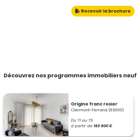
Recevoir la brochure
Découvrez nos programmes immobiliers neuf
Origine franc rosier
Clermont-Ferrand (63000)
Du T1 au T5
à partir de
163 900 €