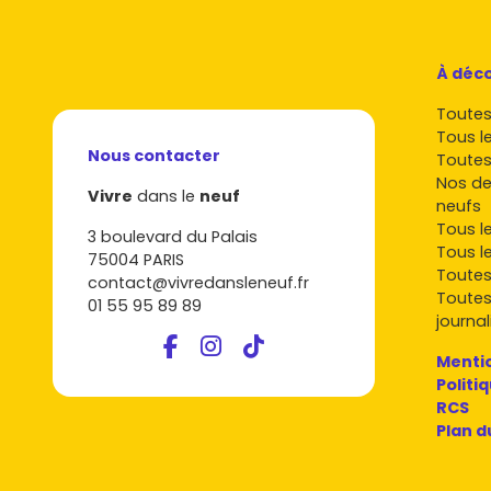
À déco
Toutes 
Tous l
Nous contacter
Toutes
Nos de
Vivre
dans le
neuf
neufs
Tous l
3 boulevard du Palais
Tous l
75004 PARIS
Toutes
contact@vivredansleneuf.fr
Toutes
01 55 95 89 89
journal
Mentio
Politi
RCS
Plan d