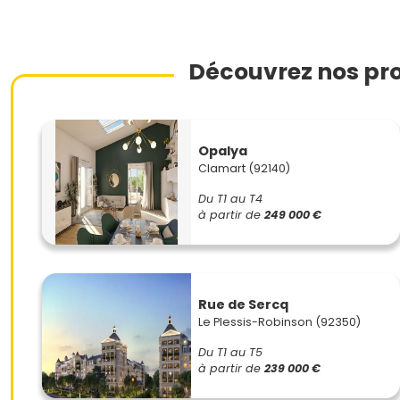
Découvrez nos pr
Opalya
Clamart (92140)
Du T1 au T4
à partir de
249 000 €
Rue de Sercq
Le Plessis-Robinson (92350)
Du T1 au T5
à partir de
239 000 €