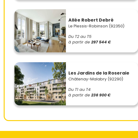
Allée Robert Debré
Le Plessis-Robinson (92350)
Du T2 au T5
à partir de
297 544 €
Les Jardins de la Roseraie
Châtenay-Malabry (92290)
Du T1 au T4
à partir de
236 900 €