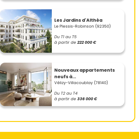
Les Jardins d'Althéa
Le Plessis-Robinson (92350)
Du T1 au T5
à partir de
222 000 €
Nouveaux appartements
neufs à...
Vélizy-Villacoublay (78140)
Du T2 au T4
à partir de
336 000 €