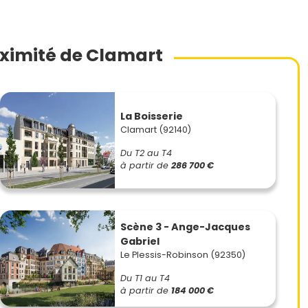
ximité de Clamart
La Boisserie
Clamart (92140)
Du T2 au T4
à partir de
286 700 €
Scène 3 - Ange-Jacques
Gabriel
Le Plessis-Robinson (92350)
Du T1 au T4
à partir de
184 000 €