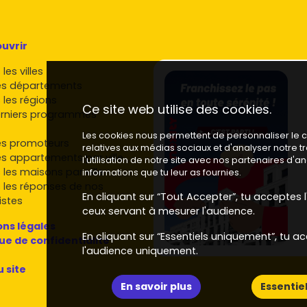
uvrir
les villes
es départements
 les régions
Ce site web utilise des cookies.
rniers programmes
Les cookies nous permettent de personnaliser le co
es promoteurs
relatives aux médias sociaux et d'analyser notre 
es appartements par ville
l'utilisation de notre site avec nos partenaires d'
 les maisons par ville
informations que tu leur as fournies.
 les réponses de nos
En cliquant sur “Tout Accepter”, tu acceptes l'
istes
ceux servant à mesurer l'audience.
ns légales
En cliquant sur “Essentiels uniquement”, tu ac
que de confidentialité
l'audience uniquement.
u site
En savoir plus
Essentie