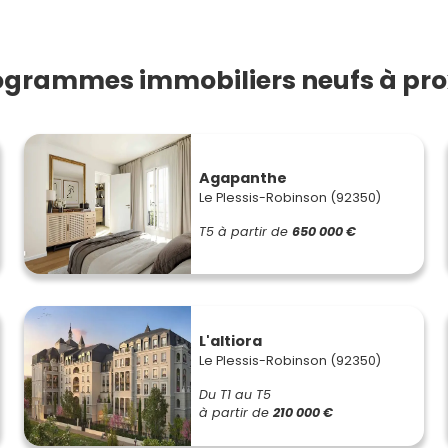
ogrammes immobiliers neufs à pro
Agapanthe
Le Plessis-Robinson (92350)
T5
à partir de
650 000 €
L'altiora
Le Plessis-Robinson (92350)
Du T1 au T5
à partir de
210 000 €