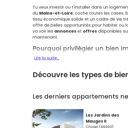
Tu veux investir ou t'installer dans un logemen
du
Maine-et-Loire
, coche toutes les cases. 
tissu économique solide et un cadre de vie trè
offre de belles opportunités pour habiter ou l
va voir les
annonces
et
offres
disponibles s
maintenant.
Pourquoi privilégier un bien i
Maine-et-Loire
Lire la suite...
Plusieurs atouts font de Cholet une ville attrac
Découvre les types de bie
Économie locale diversifiée
: industrie, 
salariés, avec un bassin d'emploi stable 
base locative régulière et des perspective
Les derniers appartements ne
Qualité de vie
: lacs, parcs, équipements 
de Ribou
et le
parc de Moine
offrent un v
Mobilité simple
: accès rapides vers Nant
à Cholet et travailler ailleurs dans la régi
Les Jardins des
Atouts du neuf
: normes
RE 2020
, faibl
Mauges II
énergétiques qui limitent la facture d'éner
Cholet (49300)