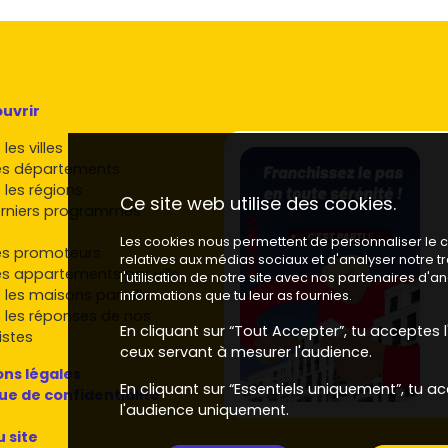
s
des écoles locales,
jeunes actifs
mobiles, salariés du
lus prisés en location sont les
T1/T2
proches du centre,
amiliaux avec stationnement.
et bien desservie, avec un
extérieur
, et un bon niveau
uvrir
 (Ribou, parc de Moine) ou familiaux (Puy-Saint-Bonnet)
les villes
es départements
et et en Pays de la Loire
 les régions
Ce site web utilise des cookies.
rniers programmes
veras des
promoteurs
nationaux et régionaux. Selon les
Les cookies nous permettent de personnaliser le co
es promoteurs
relatives aux médias sociaux et d'analyser notre 
es appartements par ville
l'utilisation de notre site avec nos partenaires d'
, du primo-accédant au standing, souvent proches
 les maisons par ville
informations que tu leur as fournies.
 les réponses de nos
sidences contemporaines, attention portée à
En cliquant sur “Tout Accepter”, tu acceptes l'
istes
ceux servant à mesurer l'audience.
les) : gamme allant de l'accessible au haut de
ns légales
En cliquant sur “Essentiels uniquement”, tu ac
clé en main.
que de confidentialité
l'audience uniquement.
ons
(stationnement, local vélo, domotique), la
u site