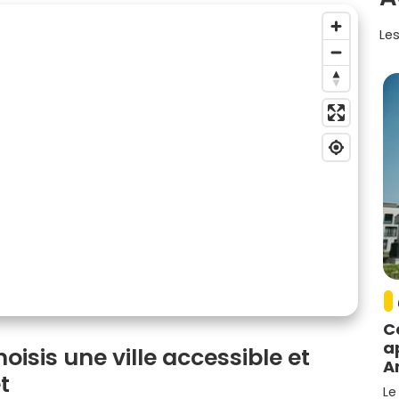
Les
C
a
oisis une ville accessible et
A
t
Le