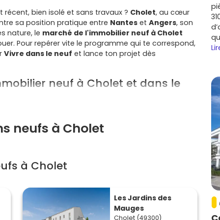
pi
t récent, bien isolé et sans travaux ?
Cholet
, au cœur
31
Entre sa position pratique entre
Nantes
et
Angers
, son
d’
s nature, le
marché de l'immobilier neuf à Cholet
qu
ouer. Pour repérer vite le programme qui te correspond,
Lir
ur
Vivre dans le neuf
et lance ton projet dès
mmobilier neuf à Cholet et dans le
tive pour ton projet immobilier :
ns neufs à Cholet
logistique, services… Cholet attire des entreprises et des
porté par le
Choletais
et les Mauges. Résultat : une
s de valorisation correctes.
ufs à Cholet
sportifs et culturels, tout est à portée de main. Le
lac
rai bol d'air au quotidien.
es et Angers (A87, N249) et liaisons TER. Tu peux vivre
on sans galérer.
Les Jardins des
es charges, garanties décennales et performances
Mauges
gie et rassurent les locataires.
C
Cholet (49300)