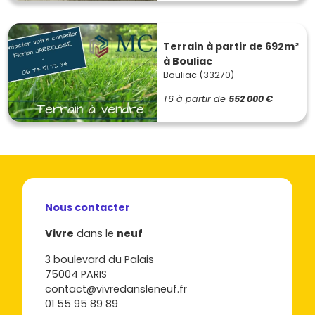
Terrain à partir de 692m²
à Bouliac
Bouliac (33270)
T6
à partir de
552 000 €
Nous contacter
Vivre
dans le
neuf
3 boulevard du Palais
75004 PARIS
contact@vivredansleneuf.fr
01 55 95 89 89