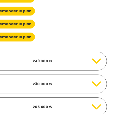
emander le plan
emander le plan
emander le plan
249 000 €
230 000 €
205 400 €