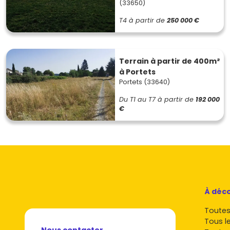
(33650)
T4
à partir de
250 000 €
Terrain à partir de 400m²
à Portets
Portets (33640)
Du T1 au T7
à partir de
192 000
€
À déco
Toutes 
Tous l
Nous contacter