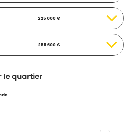
225 000 €
289 600 €
 le quartier
nde