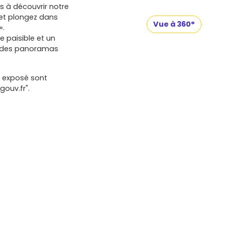
rs à découvrir notre
et plongez dans
Vue à 360°
».
 paisible et un
c des panoramas
t exposé sont
gouv.fr".