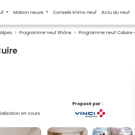
uf
Maison
neuve
Conseils
immo neuf
Actu
du neuf
Alpes
Programme neuf Rhône
Programme neuf Caluire-
Cuire
Proposé par :
lisation en cours