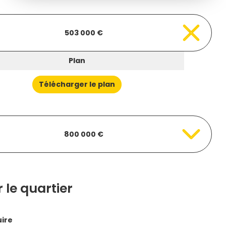
503 000 €
Plan
Télécharger le plan
800 000 €
 le quartier
uire