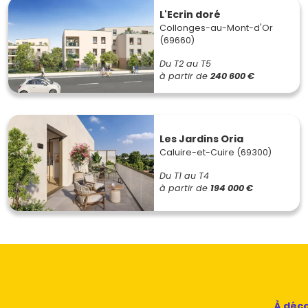
L'Ecrin doré
Collonges-au-Mont-d'Or
(69660)
Du T2 au T5
à partir de
240 600 €
Les Jardins Oria
Caluire-et-Cuire (69300)
Du T1 au T4
à partir de
194 000 €
À déco