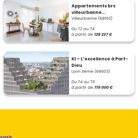
Appartements brs
villeurbanne...
Villeurbanne (69100)
Du T2 au T4
à partir de
126 237 €
KI – L’excellence à Part-
Dieu
Lyon 3ème (69003)
Du T4 au T5
à partir de
719 000 €
uvrir