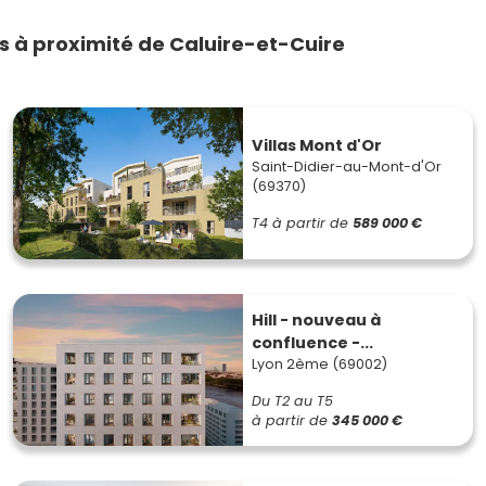
 à proximité de Caluire-et-Cuire
Villas Mont d'Or
Saint-Didier-au-Mont-d'Or
(69370)
T4
à partir de
589 000 €
Hill - nouveau à
confluence -...
Lyon 2ème (69002)
Du T2 au T5
à partir de
345 000 €