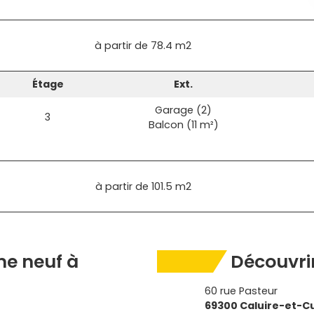
à partir de
78.4 m2
Étage
Ext.
Garage (2)
3
Balcon (11 m²)
à partir de
101.5 m2
e neuf à
Découvrir
60 rue Pasteur
69300 Caluire-et-C