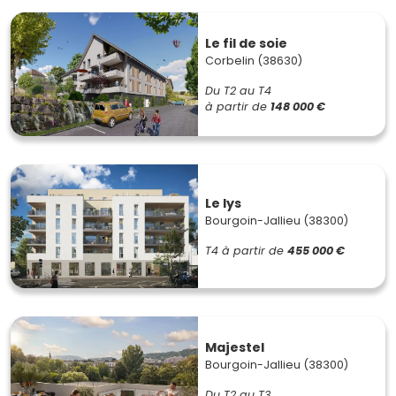
Le fil de soie
Corbelin (38630)
Du T2 au T4
à partir de
148 000 €
Le lys
Bourgoin-Jallieu (38300)
T4
à partir de
455 000 €
Majestel
Bourgoin-Jallieu (38300)
Du T2 au T3