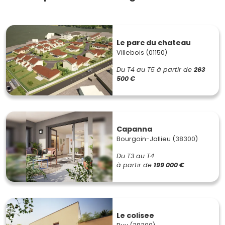
Le parc du chateau
Villebois (01150)
Du T4 au T5
à partir de
263
500 €
Capanna
Bourgoin-Jallieu (38300)
Du T3 au T4
à partir de
199 000 €
Le colisee