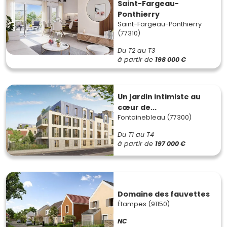
Saint-Fargeau-
Ponthierry
Saint-Fargeau-Ponthierry
(77310)
Du T2 au T3
à partir de
198 000 €
Un jardin intimiste au
cœur de...
Fontainebleau (77300)
Du T1 au T4
à partir de
197 000 €
Domaine des fauvettes
Étampes (91150)
NC