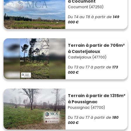
à Cocumont
Cocumont (47250)
Du T4 au T8
à partir de
149
000 €
Terrain à partir de 706m²
à Casteljaloux
Casteljaloux (47700)
Du T3 au T7
à partir de
173
000 €
Terrain à partir de 1315m²
à Poussignac
Poussignac (47700)
Du T3 au T7
à partir de
180
000 €