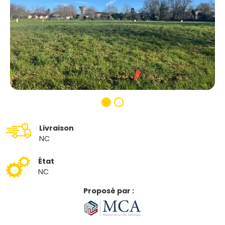
Livraison
NC
État
NC
Proposé par :