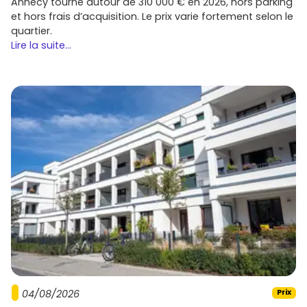
Annecy tourne autour de 310 000 € en 2026, hors parking
surface au bon prix.
et hors frais d’acquisition. Le prix varie fortement selon le
quartier.
Lire la suite...
04/08/2026
Prix