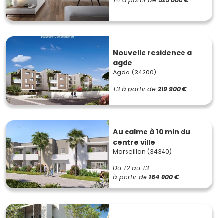
T4
à partir de
525 000 €
Nouvelle residence a
agde
Agde (34300)
T3
à partir de
219 900 €
Au calme à 10 min du
centre ville
Marseillan (34340)
Du T2 au T3
à partir de
164 000 €