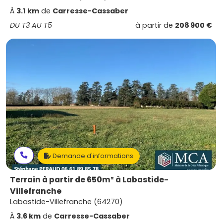
À
3.1 km
de
Carresse-Cassaber
DU T3 AU T5
à partir de
208 900 €
Demande d'informations
Terrain à partir de 650m² à Labastide-
Villefranche
Labastide-Villefranche (64270)
À
3.6 km
de
Carresse-Cassaber