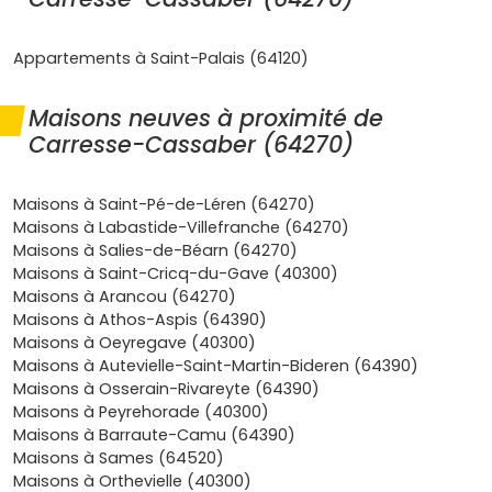
aidés (PAS, prêt conventionné, dispositifs Action
Logement) ainsi que, le cas échéant, une exonération
temporaire de taxe foncière décidée localement; en clair,
Appartements à Saint-Palais (64120)
tu gagnes en sérénité à long terme comme au quotidien.
Pour y vivre, l’adresse est idéale si tu veux conjuguer
Maisons neuves à proximité de
calme et proximité des services: commerces, santé,
Carresse-Cassaber (64270)
établissements scolaires et activités sportives et
culturelles se trouvent dans les communes voisines,
tandis que la gare TER de Puyoô facilite les déplacements
Maisons à Saint-Pé-de-Léren (64270)
vers l’Atlantique ou la vallée du gave; le week-end, tu
Maisons à Labastide-Villefranche (64270)
alternes randonnées, vélo sur les petites routes du Béarn
Maisons à Salies-de-Béarn (64270)
des gaves, marchés de producteurs et sorties vers les
Maisons à Saint-Cricq-du-Gave (40300)
plages landaises ou la montagne. Pour investir, une
Maisons à Arancou (64270)
maison neuve à Carresse-Cassaber
offre une gestion
Maisons à Athos-Aspis (64390)
simple et peu coûteuse, une vacance locative limitée par
Maisons à Oeyregave (40300)
la qualité du bien, et un patrimoine pérenne dans une
Maisons à Autevielle-Saint-Martin-Bideren (64390)
zone recherchée pour sa qualité de vie; l’immobilier neuf
Maisons à Osserain-Rivareyte (64390)
rassure les locataires comme les banques, et la
Maisons à Peyrehorade (40300)
performance énergétique élevée devient un vrai critère de
Maisons à Barraute-Camu (64390)
sélection et de valeur à la revente. Que tu sois primo-
Maisons à Sames (64520)
accédant à la recherche d’un premier cocon familial ou
Maisons à Orthevielle (40300)