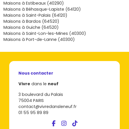
particulier en quête d’une résidence secondaire au vert, tu
Maisons à Estibeaux (40290)
as ici l’opportunité de viser une adresse authentique et
Maisons à Béhasque-Lapiste (64120)
pratique à la fois, avec un budget souvent plus
Maisons à Saint-Palais (64120)
accessible que dans les pôles littoraux tout en restant
Maisons à Bardos (64520)
connecté à leurs atouts. Prêt à passer de l’idée au projet
Maisons à Guiche (64520)
et à comparer les terrains, plans et niveaux de
Maisons à Saint-Lon-les-Mines (40300)
prestations disponibles dans le secteur? Explore dès
Maisons à Port-de-Lanne (40300)
maintenant les programmes et trouve la maison qui te
ressemble sur Vivre dans le neuf: je t’aide à affiner tes
critères, à anticiper ton financement et à repérer
rapidement le bon timing pour réserver, visiter le chantier
et emménager sereinement.
Nous contacter
Vivre
dans le
neuf
3 boulevard du Palais
75004 PARIS
contact@vivredansleneuf.fr
01 55 95 89 89