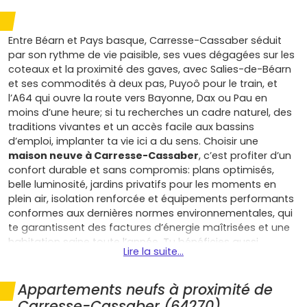
Entre Béarn et Pays basque, Carresse-Cassaber séduit
par son rythme de vie paisible, ses vues dégagées sur les
coteaux et la proximité des gaves, avec Salies-de-Béarn
et ses commodités à deux pas, Puyoô pour le train, et
l’A64 qui ouvre la route vers Bayonne, Dax ou Pau en
moins d’une heure; si tu recherches un cadre naturel, des
traditions vivantes et un accès facile aux bassins
d’emploi, implanter ta vie ici a du sens. Choisir une
maison neuve à Carresse-Cassaber
, c’est profiter d’un
confort durable et sans compromis: plans optimisés,
belle luminosité, jardins privatifs pour les moments en
plein air, isolation renforcée et équipements performants
conformes aux dernières normes environnementales, qui
te garantissent des factures d’énergie maîtrisées et une
habitation saine toute l’année. Tu bénéficies aussi
Lire la suite...
d’atouts financiers concrets: frais de notaire réduits,
garanties constructeur (parfait achèvement, biennale,
décennale) qui sécurisent ton achat, et, selon ton profil et
Appartements neufs à proximité de
la nature du projet, la possibilité de mobiliser des prêts
Carresse-Cassaber (64270)