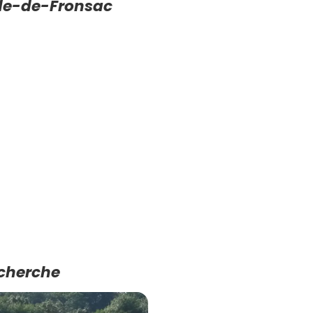
nde-de-Fronsac
echerche