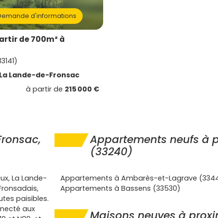
emande d'informations
artir de 700m² à
33141)
La Lande-de-Fronsac
à partir de
215 000 €
ronsac,
Appartements neufs à p
(33240)
ux, La Lande-
Appartements à Ambarès-et-Lagrave (334
Fronsadais,
Appartements à Bassens (33530)
tes paisibles.
onnecté aux
Maisons neuves à proxi