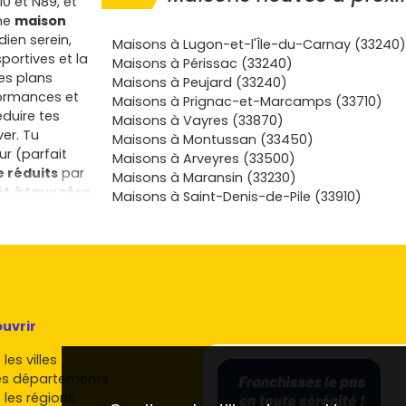
0 et N89, et
une
maison
idien serein,
Maisons à Lugon-et-l'Île-du-Carnay (33240)
portives et la
Maisons à Périssac (33240)
es plans
Maisons à Peujard (33240)
formances et
Maisons à Prignac-et-Marcamps (33710)
duire tes
Maisons à Vayres (33870)
er. Tu
Maisons à Montussan (33450)
ur (parfait
Maisons à Arveyres (33500)
e réduits
par
Maisons à Maransin (33230)
êt à taux zéro
Maisons à Saint-Denis-de-Pile (33910)
t bénéficier,
e taxe
aux et
maisons avec
e temps et des
sereine. La
a Dordogne,
uvrir
té et
les villes
de aux zones
es départements
précisément
 les régions
ce quand tu