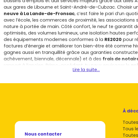
bassins d’emplois et aux services majeurs grâce aux axes A1
aux gares de Libourne et Saint-André-de-Cubzac. Choisir 
neuve à La Lande-de-Fronsac
, c’est faire le pari d’un quot
avec l’école, les commerces de proximité, les associations s
nature à portée de main. Côté confort, le neuf te garantit d
optimisés, des volumes lumineux, une isolation hautes per
des équipements modernes conformes à la
RE2020
pour ré
factures d’énergie et améliorer ton bien-être été comme hiv
gagnes aussi en tranquillité grâce aux garanties constructe
achèvement, biennale, décennale) et à des
frais de notair
rapport à l’ancien. Primo-accédant, tu peux envisager le
pr
Lire la suite...
(sous conditions de ressources) pour booster ton budget, e
selon décision communale, d’une exonération temporaire d
foncière sur le bâti. Si tu investis, la localisation entre Borde
Libourne soutient la demande locative familiale pour des 
jardin, avec des biens performants qui se valorisent dans l
charges maîtrisées, idéales pour une stratégie patrimoniale 
commune séduit par sa qualité de vie: balades le long de l
À déco
vignobles à découvrir, marchés alentours, structures de san
Toutes 
établissements scolaires proches, sans oublier l’accès rapi
Tous l
d’activités et aux loisirs de la métropole bordelaise. C’est 
Nous contacter
Toutes
cet équilibre entre nature et dynamisme qui fait la différen