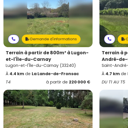
Demande d'informations
D
Terrain à partir de 800m² à Lugon-
Terrain à p
et-l'Île-du-Carnay
André-de
Lugon-et-l'Île-du-Carnay (33240)
Saint-André
À
4.4 km
de
La Lande-de-Fronsac
À
4.7 km
de
T4
à partir de
220 000 €
DU T1 AU T5