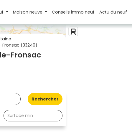
uf
Maison
neuve
Conseils
immo neuf
Actu
du neuf
taine
-Fronsac (33240)
de-Fronsac
Rechercher