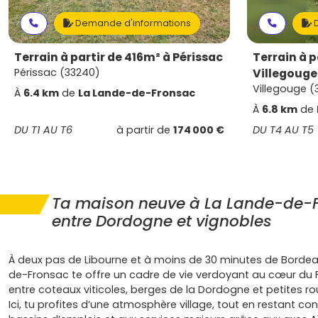
Demande d'informations
D
Terrain à partir de 416m² à Périssac
Terrain à p
Périssac (33240)
Villegouge
Villegouge (
À
6.4 km
de
La Lande-de-Fronsac
À
6.8 km
de
DU T1 AU T6
à partir de
174 000 €
DU T4 AU T5
Ta maison neuve à La Lande-de-F
entre Dordogne et vignobles
À deux pas de Libourne et à moins de 30 minutes de Bordea
de-Fronsac te offre un cadre de vie verdoyant au cœur du 
entre coteaux viticoles, berges de la Dordogne et petites rou
Ici, tu profites d’une atmosphère village, tout en restant c