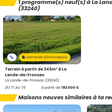
1 programme(s) neuf(s) à La La
(33240)
Demande d'informations
Terrain à partir de 343m² à La
Lande-de-Fronsac
La Lande-de-Fronsac (33240)
DU T1 AU T6
à partir de
192 000 €
Maisons neuves similaires à ta r