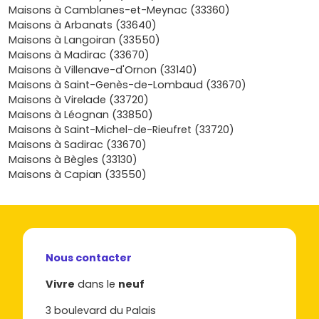
travaux à prévoir, pensée pour t’offrir de l’espace, de la
Maisons à Camblanes-et-Meynac (33360)
lumière et des prestations actuelles (rangements,
Maisons à Arbanats (33640)
domotique, salles d’eau bien équipées), dans une
Maisons à Langoiran (33550)
commune à l’esprit convivial où tout reste accessible. En
Maisons à Madirac (33670)
résumé, tu investis dans un lieu de vie équilibré, à taille
Maisons à Villenave-d'Ornon (33140)
humaine, qui réunit confort, efficacité énergétique, cadre
Maisons à Saint-Genès-de-Lombaud (33670)
naturel et connexions pratiques vers Bordeaux.
Prêt à
Maisons à Virelade (33720)
trouver la maison neuve à Ayguemorte-les-Graves
Maisons à Léognan (33850)
qui te ressemble ? Découvre dès maintenant les
Maisons à Saint-Michel-de-Rieufret (33720)
programmes disponibles sur Vivre dans le neuf,
Maisons à Sadirac (33670)
compare les plans et les prix, puis contacte nos
Maisons à Bègles (33130)
partenaires pour affiner ton financement et
Maisons à Capian (33550)
concrétiser ton projet en toute confiance.
Nous contacter
Vivre
dans le
neuf
3 boulevard du Palais