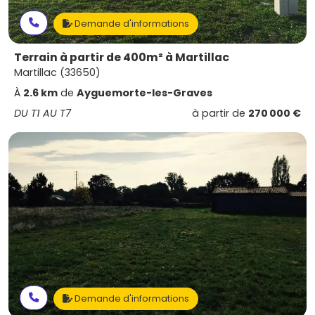
Demande d'informations
Terrain à partir de 400m² à Martillac
Martillac (33650)
À
2.6 km
de
Ayguemorte-les-Graves
DU T1 AU T7
à partir de
270 000 €
Demande d'informations