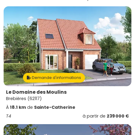
Demande d'informations
Le Domaine des Moulins
Brebières (62117)
À
18.1 km
de
Sainte-Catherine
T4
à partir de
239 000 €