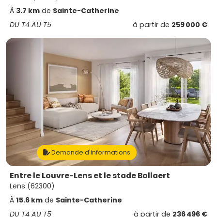
À
3.7 km
de
Sainte-Catherine
DU T4 AU T5
à partir de
259 000 €
Demande d'informations
Entre le Louvre-Lens et le stade Bollaert
Lens (62300)
À
15.6 km
de
Sainte-Catherine
DU T4 AU T5
à partir de
236 496 €