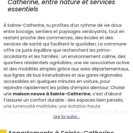
Catherine, entre nature et services
essentiels
À Sainte-Catherine, tu profites d’un rythme de vie doux
entre bocage, sentiers et paysages verdoyants, tout en
restant proche des commerces, des écoles et des
services de santé qui facilitent le quotidien. La commune
offre ce juste équilibre que recherchent les primo-
accédants et les familles : un environnement calme, des
quartiers résidentiels agréables, une vie associative active
et des mobilités simples grâce aux axes départementaux,
aux lignes de bus interurbaines et aux gares régionales
accessibles en quelques minutes en voiture, pour
rejoindre rapidement les pôles d’emploi alentour. Choisir
une
maison neuve à Sainte-Catherine
, c’est d’abord
t’assurer un confort durable : des espaces bien pensés,
une luminosité maîtrisée, une isolation haute
performance conforme à la RE2020, une pompe à chaleur
Lire la suite...
ou des solutions de chauffage économes, et souvent des
options de domotique pour piloter ton quotidien. Résultat,
des factures d’énergie allégées, un excellent niveau de