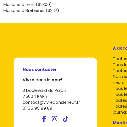
Parcours les annonces, affine tes critères et lance-toi s
Maisons à Lens (62300)
le neuf pour trouver la maison qui te ressemble à Annœul
Maisons à Brebières (62117)
À déco
Toutes 
Tous l
Nous contacter
Toutes
Nos de
Vivre
dans le
neuf
neufs
Tous l
3 boulevard du Palais
Tous l
75004 PARIS
Toutes
contact@vivredansleneuf.fr
Toutes
01 55 95 89 89
journal
Mentio