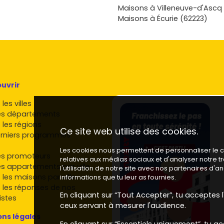
ur Vivre dans
Maisons à Villeneuve-d'Ascq
lin.
Maisons à Écurie (62223)
uvrir
les villes
es départements
 les régions
Ce site web utilise des cookies.
rniers programmes
Les cookies nous permettent de personnaliser le co
es promoteurs
relatives aux médias sociaux et d'analyser notre 
es appartements par ville
l'utilisation de notre site avec nos partenaires d'
 les maisons par ville
informations que tu leur as fournies.
 les réponses de nos
En cliquant sur “Tout Accepter”, tu acceptes l'
istes
ceux servant à mesurer l'audience.
ns légales