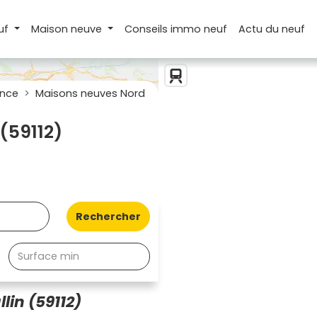
uf
Maison
neuve
Conseils
immo neuf
Actu
du neuf
ance
Maisons neuves Nord
(59112)
Rechercher
in (59112)