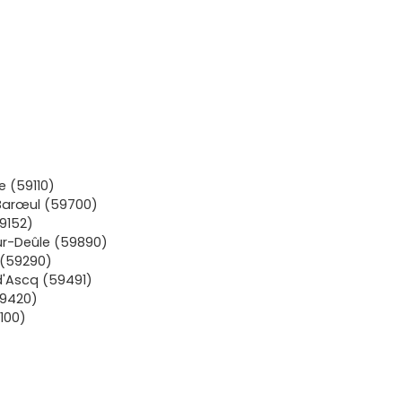
)
 (59110)
arœul (59700)
9152)
r-Deûle (59890)
(59290)
d'Ascq (59491)
9420)
100)