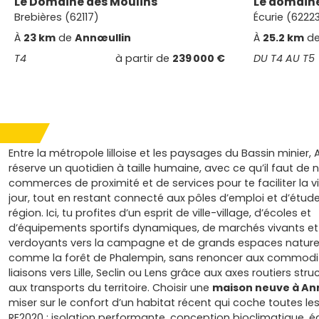
Le Domaine des Moulins
Le domaine
Brebières (62117)
Écurie (6222
À
23 km
de
Annœullin
À
25.2 km
d
T4
à partir de
239 000 €
DU T4 AU T5
Entre la métropole lilloise et les paysages du Bassin minier, 
réserve un quotidien à taille humaine, avec ce qu’il faut de 
commerces de proximité et de services pour te faciliter la vi
jour, tout en restant connecté aux pôles d’emploi et d’étude
région. Ici, tu profites d’un esprit de ville-village, d’écoles et
d’équipements sportifs dynamiques, de marchés vivants et 
verdoyants vers la campagne et de grands espaces nature
comme la forêt de Phalempin, sans renoncer aux commodit
liaisons vers Lille, Seclin ou Lens grâce aux axes routiers stru
aux transports du territoire. Choisir une
maison neuve à An
miser sur le confort d’un habitat récent qui coche toutes le
RE2020 : isolation performante, conception bioclimatique,