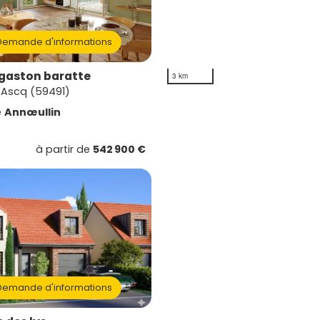
emande d'informations
gaston baratte
3 km
'Ascq (59491)
e
Annœullin
à partir de
542 900 €
emande d'informations