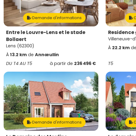
Demande d'informations
D
Entre le Louvre-Lens et le stade
Residence 
Bollaert
Villeneuve-d
Lens (62300)
À
22.2 km
d
À
13.2 km
de
Annœullin
DU T4 AU T5
à partir de
236 496 €
T5
Demande d'informations
D