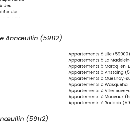
lé des
ofiter des
s aussi en
biennale,
ion, au
prêt à
tuelle
e Annœullin (59112)
es, de quoi
s surprises.
Appartements à Lille (59000
r la proximité
Appartements à La Madeleine
avec une
Appartements à Marcq-en-B
en isolée et
Appartements à Anstaing (5
selon le
Appartements à Quesnoy-su
uotidien, tu
Appartements à Wasquehal 
té, des
Appartements à Villeneuve-
 tout en
Appartements à Mouvaux (5
rise ton bien
Appartements à Roubaix (59
in
pour
découvre dès
lacements,
nœullin (59112)
éneaux de
ans tarder ?