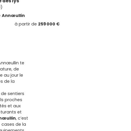
 des lys
3)
e
Annœullin
à partir de
259 000 €
Annœullin te
nature, de
e au jour le
s de la
de sentiers
ls proches
és et aux
cturants et
nœullin
, c’est
s cases de la
 équipements