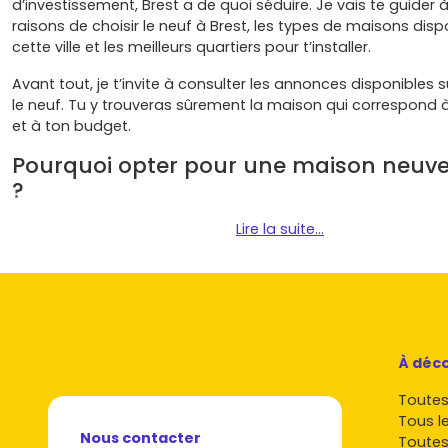
d’investissement, Brest a de quoi séduire. Je vais te guider à
raisons de choisir le neuf à Brest, les types de maisons dis
cette ville et les meilleurs quartiers pour t’installer.
Avant tout, je t’invite à consulter les annonces disponibles 
le neuf. Tu y trouveras sûrement la maison qui correspond 
et à ton budget.
Pourquoi opter pour une maison neuve
?
Brest est une ville qui offre un cadre de vie unique et des p
Lire la suite...
intéressantes pour les investisseurs. Voici quelques raisons
l’achat d’une
maison neuve à Brest
:
Un cadre de vie agréable
: Brest bénéficie d’une situat
géographique privilégiée, avec ses plages, ses parcs et
infrastructures modernes. Imagine avoir ton propre jard
À déco
profitant de l’air marin.
Une ville en pleine croissance
: Avec un développeme
Toutes 
économique et démographique constant, investir ici c’e
Tous l
choix sûr. La demande locative est forte, et la valorisat
Nous contacter
Toutes