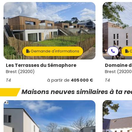
Demande d'informations
D
Les Terrasses du Sémaphore
Domaine de
Brest (29200)
Brest (29200
T4
à partir de
405 000 €
T4
Maisons neuves similaires à ta r