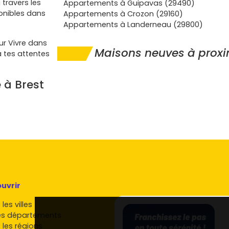
 travers les
Appartements à Guipavas (29490)
ponibles dans
Appartements à Crozon (29160)
Appartements à Landerneau (29800)
sur Vivre dans
Maisons neuves à proxi
à tes attentes
 à Brest
erspectives
 de considérer
ion
 ses
in tout en
uvrir
nt
les villes
st faire un
es départements
ion à long
 les régions