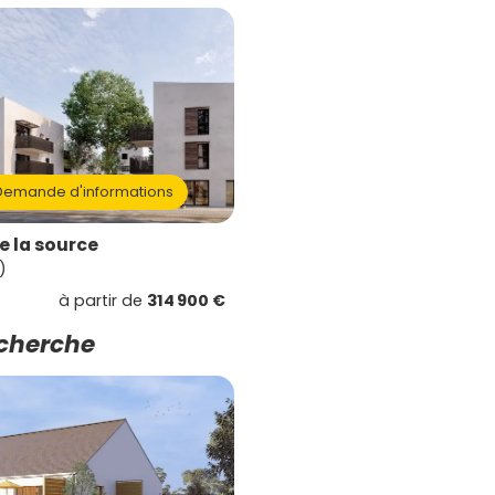
emande d'informations
 la source
)
à partir de
314 900 €
echerche