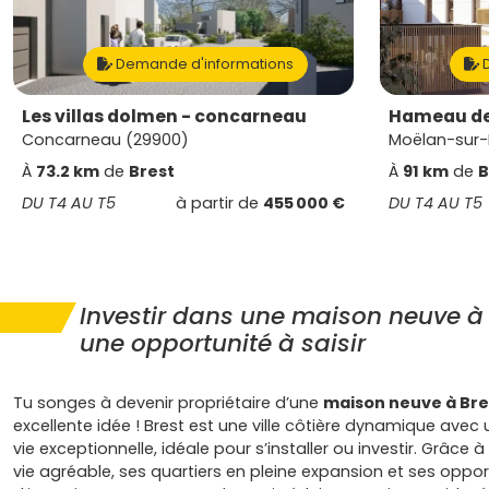
Demande d'informations
D
Les villas dolmen - concarneau
Hameau de
Concarneau (29900)
Moëlan-sur-
À
73.2 km
de
Brest
À
91 km
de
B
DU T4 AU T5
à partir de
455 000 €
DU T4 AU T5
Investir dans une maison neuve à 
une opportunité à saisir
Tu songes à devenir propriétaire d’une
maison neuve à Bre
excellente idée ! Brest est une ville côtière dynamique avec 
vie exceptionnelle, idéale pour s’installer ou investir. Grâce
vie agréable, ses quartiers en pleine expansion et ses oppor