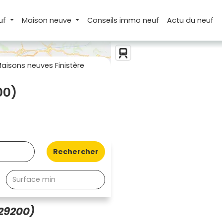
uf
Maison
neuve
Conseils
immo neuf
Actu
du neuf
aisons neuves Finistère
00)
Rechercher
29200)