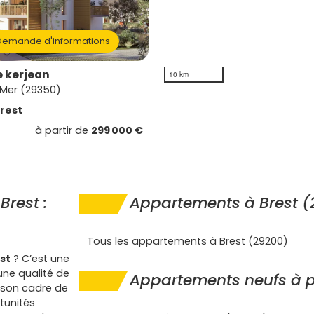
emande d'informations
 kerjean
10 km
Mer (29350)
rest
à partir de
299 000 €
Brest :
Appartements à Brest (
Tous les appartements à Brest (29200)
st
? C’est une
une qualité de
Appartements neufs à p
 à son cadre de
tunités