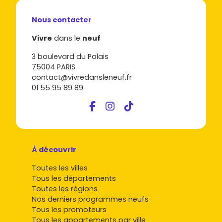
différents formats de maisons neuves proposés par des
promoteurs
ou en
lotissement
via des constructeurs.
Nous contacter
Maisons mitoyennes
en lotissement : le bon plan
Vivre
dans le
neuf
pour une première acquisition. Compactes, bien
conçues, souvent à
Danjoutin
,
Bavilliers
ou
3 boulevard du Palais
Offemont
, près des commerces et des écoles.
75004 PARIS
Maisons individuelles avec jardin
: idéales si tu veux
contact@vivredansleneuf.fr
de l'espace et du calme. Regarde du côté de
01 55 95 89 89
Valdoie
,
Essert
,
Pérouse
ou
Andelnans
pour des
parcelles confortables.
Maisons contemporaines
haut de gamme : finitions
soignées, beaux volumes, parfois vues dégagées.
Secteurs prisés en lisière de Belfort ou vers
Meroux-
Moval
(proximité
La Jonxion
et TGV).
À découvrir
Éco-construction
(ossature bois, matériaux
biosourcés) : parfaite si tu vises une empreinte
Toutes les villes
carbone réduite et des factures d'énergie maîtrisées.
Tous les départements
Toutes les régions
Pour repérer les
programmes neufs
ouverts à la
Nos derniers programmes neufs
réservation et comparer les plans en un clin d'œil, pense à
Tous les promoteurs
consulter
Vivre dans le neuf
dès maintenant.
Tous les appartements par ville