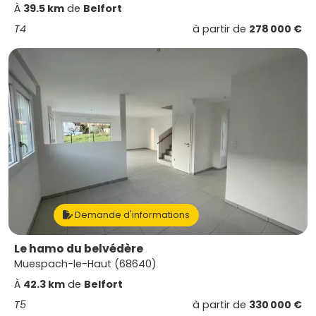
À
39.5 km
de
Belfort
T4
à partir de
278 000 €
Demande d'informations
Le hamo du belvédère
Muespach-le-Haut (68640)
À
42.3 km
de
Belfort
T5
à partir de
330 000 €