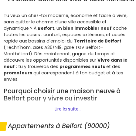
Tu veux un chez-toi moderne, économe et facile à vivre,
sans quitter le charme d'une ville accessible et
dynamique ? À
Belfort
, un
bien immobilier neuf
coche
toutes les cases : confort, espaces extérieurs, et accès
rapide aux bassins d'emploi du
Territoire de Belfort
(Techn'hom, axes A36/N19, gare TGV Belfort–
Montbéliard). Dès maintenant, gagne du temps et
découvre les opportunités disponibles sur
Vivre dans le
neuf
: tu y trouveras des
programmes neufs
et des
promoteurs
qui correspondent à ton budget et à tes
envies.
Pourquoi choisir une maison neuve à
Belfort pour y vivre ou investir
Lire la suite...
Le secteur belfortain offre de nombreux atouts pour ton
projet immobilier :
Appartements à Belfort (90000)
Cadre de vie
serein et nature à deux pas : entre les
Vosges, le Ballon d'Alsace et le Malsaucy, tu profites