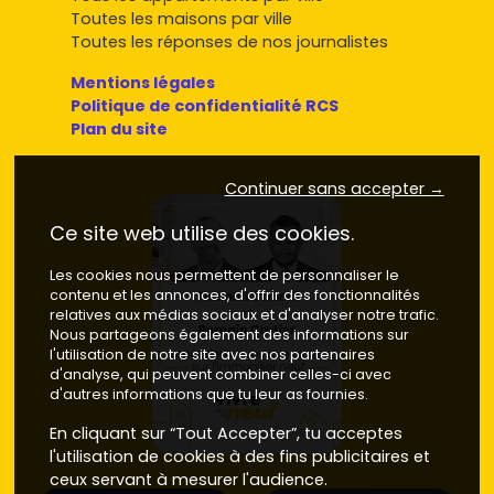
Toutes les maisons par ville
Où acheter : quartiers et communes
Toutes les réponses de nos journalistes
pour une maison neuve à Belfort
Mentions légales
Voici les zones qui fonctionnent le mieux aujourd'hui, avec
Politique de confidentialité RCS
des fourchettes de
prix moyen
observées pour une
Plan du site
maison neuve (maisons en VEFA ou via constructeurs,
selon prestations et emplacement) :
Continuer sans accepter →
Belfort intra-muros
(secteurs calmes proches des
Glacis
et des
Résidences
) : pratique pour rester près
Ce site web utilise des cookies.
du centre tout en ayant un jardin.
Prix moyen neuf : 2
900 à 3 700 €/m²
.
Les cookies nous permettent de personnaliser le
contenu et les annonces, d'offrir des fonctionnalités
Valdoie – Offemont
(accès nature, Malsaucy) : très
relatives aux médias sociaux et d'analyser notre trafic.
recherché par les familles pour le cadre et les écoles.
Nous partageons également des informations sur
Prix moyen neuf : 2 700 à 3 400 €/m²
.
l'utilisation de notre site avec nos partenaires
Danjoutin – Andelnans – Essert
(accès A36/N19,
d'analyse, qui peuvent combiner celles-ci avec
zones commerciales) : idéal si tu bouges souvent
d'autres informations que tu leur as fournies.
pour le travail.
Prix moyen neuf : 2 600 à 3 300 €/m²
.
En cliquant sur “Tout Accepter”, tu acceptes
Bavilliers – Pérouse
(résidentiel, services proches) :
l'utilisation de cookies à des fins publicitaires et
bon compromis budget/emplacement.
Prix moyen
ceux servant à mesurer l'audience.
neuf : 2 700 à 3 400 €/m²
.