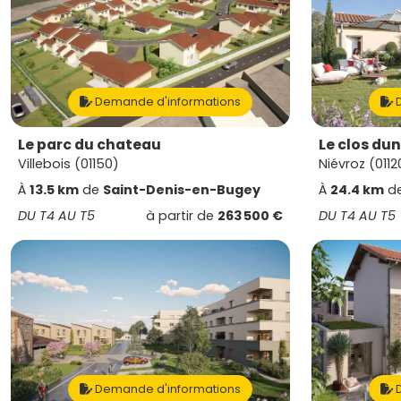
Demande d'informations
D
Le parc du chateau
Le clos du
Villebois (01150)
Niévroz (0112
À
13.5 km
de
Saint-Denis-en-Bugey
À
24.4 km
d
DU T4 AU T5
à partir de
263 500 €
DU T4 AU T5
Demande d'informations
D