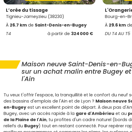
L’orée du tissage
L'Orangeri
Tignieu-Jameyzieu (38230)
Bourg-en-Br
À
26.7 km
de
Saint-Denis-en-Bugey
À
29.6 km
d
T4
à partir de
324 000 €
DU T4 AU T5
Maison neuve Saint-Denis-en-Bug
sur un achat malin entre Bugey et
l'Ain
Tu veux t'offrir l'espace, la tranquillité et le confort du neuf 
des bassins d'emplois de l'Ain et de Lyon ?
Maison neuve S
en-Bugey
est un excellent point de départ. À deux pas d'
Bugey, avec un accès rapide à la
gare d'Ambérieu
et au
p
de la Plaine de l'Ain
, tu profites d'un cadre naturel (bords 
reliefs du
Bugey
) tout en restant connecté. Pour repérer ra