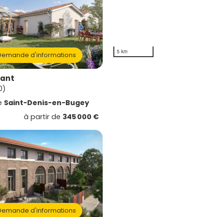
5 km
emande d'informations
nant
0)
e
Saint-Denis-en-Bugey
à partir de
345 000 €
emande d'informations