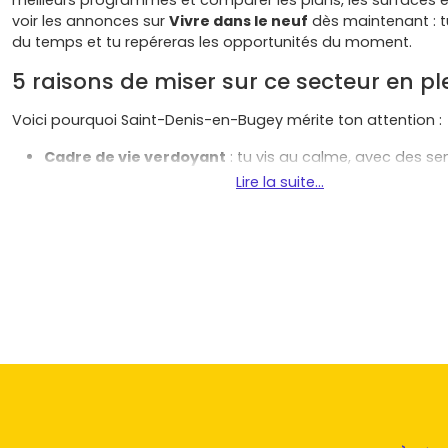
meilleurs programmes et comparer les plans, les surfaces et 
voir les annonces sur
Vivre dans le neuf
dès maintenant : 
du temps et tu repéreras les opportunités du moment.
5 raisons de miser sur ce secteur en pl
Voici pourquoi Saint-Denis-en-Bugey mérite ton attention :
Cadre de vie verdoyant
: tu vis au calme, avec des sen
coteaux et la rivière à proximité, tout en restant proche
Lire la suite...
des commerces du
centre-bourg
et d'Ambérieu.
Mobilités pratiques
: en quelques minutes, tu rejoins l
d'Ambérieu
(trains pour
Lyon Part-Dieu
en environ
30
axes
A42/A40
pour les trajets vers Lyon, Genève ou Bo
Bresse.
Emploi et dynamisme
: la proximité du
parc industriel 
de l'Ain
soutient la demande, utile si tu comptes louer 
revendre.
Confort et normes RE 2020
: isolation renforcée,
faibl
consommations
, planchers chauffants, systèmes per
neuf réduit tes charges au quotidien.
Avantages financiers
: frais de notaire
réduits (2 à 3 