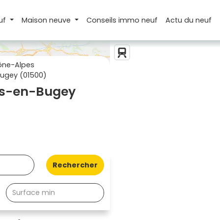
uf
Maison
neuve
Conseils
immo neuf
Actu
du neuf
ône-Alpes
ugey (01500)
is-en-Bugey
Rechercher