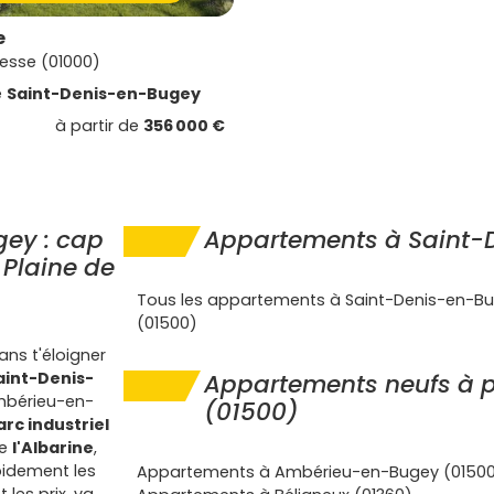
e
esse (01000)
e
Saint-Denis-en-Bugey
à partir de
356 000 €
ey : cap
Appartements à Saint-
 Plaine de
Tous les appartements à Saint-Denis-en-B
(01500)
sans t'éloigner
aint-Denis-
Appartements neufs à p
Ambérieu-en-
(01500)
arc industriel
de
l'Albarine
,
pidement les
Appartements à Ambérieu-en-Bugey (0150