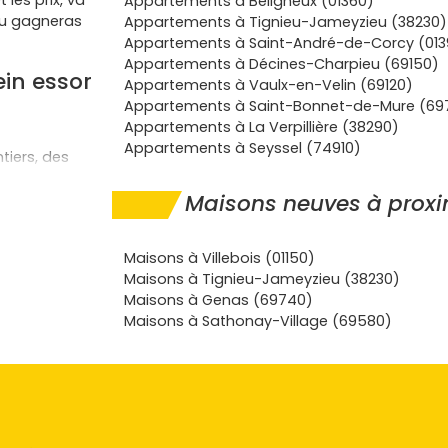
les prix, va
Appartements à Béligneux (01360)
tu gagneras
Appartements à Tignieu-Jameyzieu (38230)
Appartements à Saint-André-de-Corcy (013
Appartements à Décines-Charpieu (69150)
ein essor
Appartements à Vaulx-en-Velin (69120)
Appartements à Saint-Bonnet-de-Mure (69
Appartements à La Verpillière (38290)
Appartements à Seyssel (74910)
tiers, des
 des écoles et
Maisons neuves à proxi
a
gare
 min
) et les
Maisons à Villebois (01150)
urg-en-
Maisons à Tignieu-Jameyzieu (38230)
Maisons à Genas (69740)
de la Plaine
Maisons à Sathonay-Village (69580)
plus tard ou
es
formants… le
%)
, éligibilité