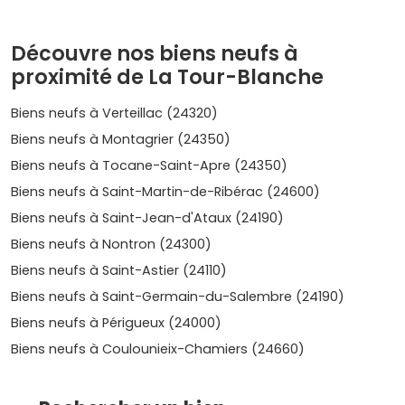
prévus, des charges maîtrisées et des équipements
durables. Et si tu te poses la question de la revente, un
bien récent, performant et économe en énergie reste
Découvre nos biens neufs à
attractif dans le temps, surtout dans une commune où
proximité de La Tour-Blanche
l’offre demeure mesurée. Pour te projeter facilement,
explore dès maintenant chaque
programme neuf à La
Biens neufs à Verteillac (24320)
Tour-Blanche
disponible : compare les typologies, les
Biens neufs à Montagrier (24350)
surfaces, les expositions, vérifie les prestations (cuisines
équipées, espaces extérieurs, rangements), et repère le
Biens neufs à Tocane-Saint-Apre (24350)
quartier qui te correspond. Tu hésites entre maison et
Biens neufs à Saint-Martin-de-Ribérac (24600)
appartement ? Pense mode de vie : besoin d’un jardin et
d’indépendance ou envie de praticité et de charges
Biens neufs à Saint-Jean-d'Ataux (24190)
contenues. Dans tous les cas, le neuf te apporte sérénité,
Biens neufs à Nontron (24300)
économies et confort. Prêt à avancer ? Découvre les
Biens neufs à Saint-Astier (24110)
options disponibles, demande plus d’infos, et commence
à imaginer ton quotidien dans ton futur logement neuf.
Biens neufs à Saint-Germain-du-Salembre (24190)
Ton prochain coup de cœur se trouve peut-être dans un
Biens neufs à Périgueux (24000)
programme neuf à La Tour-Blanche
, au calme, au vert,
Biens neufs à Coulounieix-Chamiers (24660)
mais connecté à tout ce qui compte pour toi.