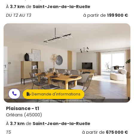
À
3.7 km
de
Saint-Jean-de-la-Ruelle
DU T2 AU T3
à partir de
199 900 €
Demande d'informations
Plaisance - t1
Orléans (45000)
À
3.7 km
de
Saint-Jean-de-la-Ruelle
T5
à partir de
675 000 €