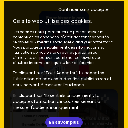
récents soignent la luminosité et le rangement, un vrai
Continuer sans accepter →
plus à l'usage comme à la revente.
Ce site web utilise des cookies.
Dernier étage, terrasses et prestations premium
: pour
un coup de cœur, certaines opérations livrent des finitions
Les cookies nous permettent de personnaliser le
de qualité (menuiseries performantes, pièces d'eau haut
contenu et les annonces, d'offrir des fonctionnalités
de gamme, espaces extérieurs généreux). C'est idéal si tu
relatives aux médias sociaux et d'analyser notre trafic.
recherches un bien patrimonial avec un bon niveau de
Nous partageons également des informations sur
confort et une revente facilitée.
l'utilisation de notre site avec nos partenaires
d'analyse, qui peuvent combiner celles-ci avec
Astuce : compare les
promoteurs
sur la qualité des
d'autres informations que tu leur as fournies.
parties communes, les matériaux, les dispositifs de
En cliquant sur “Tout Accepter”, tu acceptes
sécurité et la gestion des espaces verts ; ces détails font
l'utilisation de cookies à des fins publicitaires et
la différence sur la durée.
ceux servant à mesurer l'audience.
Les secteurs à cibler pour un
En cliquant sur “Essentiels uniquement”, tu
appartement neuf à Saint-Jean-de-
acceptes l'utilisation de cookies servant à
la-Ruelle
mesurer l'audience uniquement.
Le choix du secteur influence directement ton confort et
la rentabilité de ton investissement.
En savoir plus