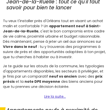
Jean-de-la-Ruelle : tout ce qu'il faut
savoir pour bien te lancer
Tu veux t'installer près d'Orléans tout en visant un achat
malin et confortable ? Un
appartement neuf à Saint-
Jean-de-la-Ruelle
, c'est le bon compromis entre cadre
de vie calme, proximité urbaine et budget raisonnable.
Dès maintenant, pense à jeter un œil aux annonces sur
Vivre dans le neuf
: tu y trouveras des programmes à
suivre de près et des opportunités adaptées à ton projet,
que tu cherches à habiter ou à investir.
Je te guide sur les atouts de la commune, les typologies
d'appartements disponibles, les secteurs à privilégier, et
je finis par un comparatif
neuf vs ancien
avec des
prix
précis
et la
note DPE moyenne
des biens anciens pour
que tu prennes une décision éclairée.
Pourquoi choisir un appartement neuf à
Lire la suite...
Saint-Jean-de-la-Ruelle aujourd'hui