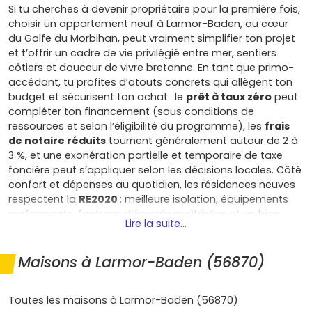
Si tu cherches à devenir propriétaire pour la première fois,
choisir un appartement neuf à Larmor-Baden, au cœur
du Golfe du Morbihan, peut vraiment simplifier ton projet
et t’offrir un cadre de vie privilégié entre mer, sentiers
côtiers et douceur de vivre bretonne. En tant que primo-
accédant, tu profites d’atouts concrets qui allègent ton
budget et sécurisent ton achat : le
prêt à taux zéro
peut
compléter ton financement (sous conditions de
ressources et selon l’éligibilité du programme), les
frais
de notaire réduits
tournent généralement autour de 2 à
3 %, et une exonération partielle et temporaire de taxe
foncière peut s’appliquer selon les décisions locales. Côté
confort et dépenses au quotidien, les résidences neuves
respectent la
RE2020
: meilleure isolation, équipements
performants, factures d’énergie maîtrisées et un bien
Lire la suite...
pensé pour durer. Tu gagnes aussi en tranquillité avec les
garanties constructeur
(parfait achèvement, biennale
et décennale) qui couvrent ton logement et te protègent
Maisons à Larmor-Baden (56870)
des imprévus. S’installer ici, c’est profiter d’un village
maritime vivant toute l’année, avec commerces de
Toutes les maisons à Larmor-Baden (56870)
proximité, marché, activités nautiques et un accès simple