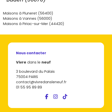
surprise, dans une commune où tout invite à ralentir et à
profiter de l’extérieur toute l’année. Prêt à te lancer ?
Maisons à Pluneret (56400)
Parcours nos annonces pour trouver ton appartement
Maisons à Vannes (56000)
neuf à Larmor-Baden et fais le premier pas vers une
Maisons à Piriac-sur-Mer (44420)
installation sereine, durable et parfaitement adaptée à un
premier achat.
Nous contacter
Vivre
dans le
neuf
3 boulevard du Palais
75004 PARIS
contact@vivredansleneuf.fr
01 55 95 89 89