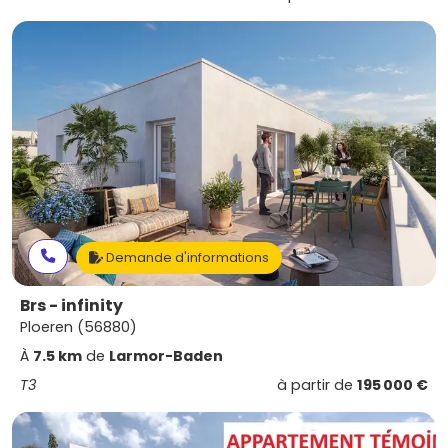
Demande d'informations
Brs - infinity
Ploeren (56880)
À
7.5 km
de
Larmor-Baden
T3
à partir de
195 000 €