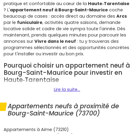
pratique et confortable au cœur de la
Haute‑Tarentaise
? L'
appartement neuf à Bourg-Saint-Maurice
coche
beaucoup de cases : accès direct au domaine des
Arcs
par le
funiculaire
, activités quatre saisons, demande
locative solide et cadre de vie sympa toute l'année. Dès
maintenant, prends quelques minutes pour parcourir les
annonces sur
Vivre dans le neuf
: tu y trouveras des
programmes sélectionnés et des opportunités concrètes
pour t'installer ou investir au bon prix.
Pourquoi choisir un appartement neuf à
Bourg-Saint-Maurice pour investir en
Haute‑Tarentaise
Lire la suite...
Plusieurs atouts font de cette destination un choix
pertinent pour ton projet immobilier :
Appartements neufs à proximité de
Localisation stratégique
: à 7 minutes du domaine
Bourg-Saint-Maurice (73700)
des
Arcs
grâce au
funiculaire
, une gare SNCF
desservie (TGV saisonniers), l'Italie par le col du
Petit‑Saint‑Bernard
(été) et l'axe
N90
. Pour la
Appartements à Aime (73210)
location, c'est un vrai atout.