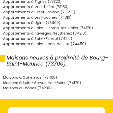
Appartements à Tignes (73320)
Demande locative diversifiée
: clientèle
Appartements à Val-d'Isère (73150)
saisonnière
(hiver/été), travailleurs locaux, familles.
Appartements à Crest-Voland (73590)
Résultat : une occupation étalée sur l'année avec des
Appartements à Les Houches (74310)
pics vacances.
Appartements à Ugine (73400)
Confort et normes
: la
RE 2020
assure une
Appartements à Saint-Gervais-les-Bains (74170)
excellente isolation, moins de charges et un DPE
A/B
.
Appartements à Faverges-Seythenex (74210)
Tu profites d'un bien clé en main avec
frais de
Appartements à Saint-Ferréol (74210)
notaire réduits (2–3 %)
et peu de maintenance.
Appartements à Saint-Jean-de-Sixt (74450)
Valeur patrimoniale
: les stations très établies
comme
Les Arcs
résistent bien aux cycles. Le neuf se
Maisons neuves à proximité de Bourg-
revend plus facilement grâce aux prestations
Saint-Maurice (73700)
(ascenseur, parking, ski-room, terrasses).
Si tu veux un bien agréable à vivre et facile à louer,
Maisons à Cohennoz (73400)
l'
appartement neuf à Bourg-Saint-Maurice
te donne
Maisons à Saint-Gervais-les-Bains (74170)
un mix rentabilité/confort difficile à battre.
Maisons à Thônes (74230)
Les formats d'appartement neuf à
Bourg-Saint-Maurice et aux Arcs à
envisager