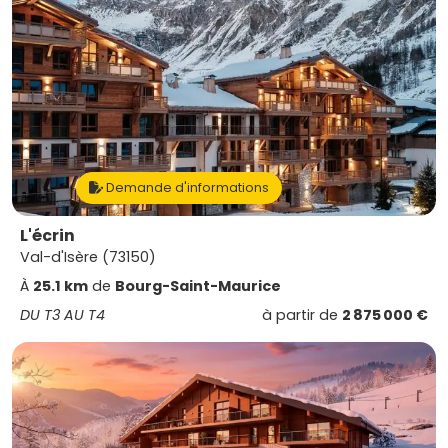
Demande d'informations
L'écrin
Val-d'Isère (73150)
À
25.1 km
de
Bourg-Saint-Maurice
DU T3 AU T4
à partir de
2 875 000 €