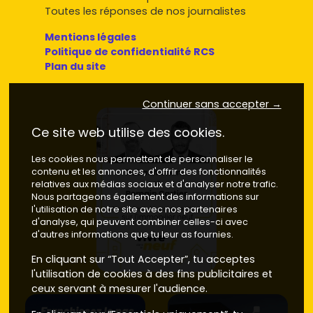
secteurs clés
Toutes les réponses de nos journalistes
Mentions légales
Le choix du secteur influence directement le prix, la
Politique de confidentialité RCS
demande locative et ton confort au quotidien :
Plan du site
Centre-ville / quartier de la Gare
: ambiance locale,
marché, commerces, écoles. Accès simple à la gare
Continuer sans accepter →
et navettes.
Neuf
autour de
5 500–7 000 €/m²
,
ancien
autour de
3 800–5 200 €/m²
.
Ce site web utilise des cookies.
Proximité du funiculaire Les Arcs
(Montrigon,
coteau en surplomb) : très recherché pour la rapidité
Les cookies nous permettent de personnaliser le
d'accès au ski et la vue.
Neuf
autour de
6 000–7 500
contenu et les annonces, d'offrir des fonctionnalités
€/m²
,
ancien
autour de
4 500–6 000 €/m²
.
relatives aux médias sociaux et d'analyser notre trafic.
Arc 1600
Nous partageons également des informations sur
: station boisée et familiale, accès direct
l'utilisation de notre site avec nos partenaires
depuis le funiculaire.
Neuf
autour de
7 500–9 500
d'analyse, qui peuvent combiner celles-ci avec
€/m²
,
ancien
autour de
6 000–8 000 €/m²
.
d'autres informations que tu leur as fournies.
Arc 1800
: cœur animé du domaine, commerces et
pistes.
Neuf
autour de
7 500–10 000 €/m²
,
ancien
En cliquant sur “Tout Accepter”, tu acceptes
autour de
6 500–8 500 €/m²
.
l'utilisation de cookies à des fins publicitaires et
Arcs 1950/2000
: prestations et ski aux pieds
ceux servant à mesurer l'audience.
premium.
Neuf
autour de
9 500–13 000 €/m²
,