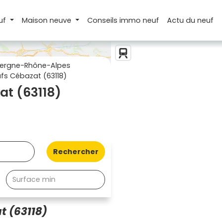
uf
Maison
neuve
Conseils
immo neuf
Actu
du neuf
ergne-Rhône-Alpes
s Cébazat (63118)
t (63118)
Rechercher
t (63118)