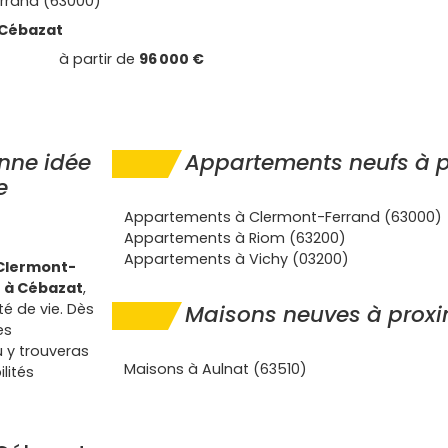
rrand (63000)
Cébazat
à partir de
96 000 €
nne idée
Appartements neufs à p
e
Appartements à Clermont-Ferrand (63000)
Appartements à Riom (63200)
Appartements à Vichy (03200)
Clermont-
 à Cébazat
,
té de vie. Dès
Maisons neuves à proxi
es
u y trouveras
Maisons à Aulnat (63510)
lités