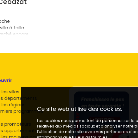
 Cébazat
oche
le à taille
marché encore
nt-Ferrand
 bus
T2C
, et
 tes temps de
nts sportifs
uvrir
ort sans
les villes
r rapport au
es départements
estent plus
 les régions
Ce site web utilise des cookies.
erformante,
rniers programmes
Les cookies nous permettent de personnaliser le co
Ferrand
es promoteurs
relatives aux médias sociaux et d'analyser notre 
 et des
es appartements par ville
l'utilisation de notre site avec nos partenaires d'
brée.
 les maisons par ville
informations que tu leur as fournies.