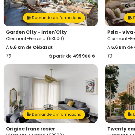
Demande d'informations
D
Garden City - Inten'City
Psla - viva 
Clermont-Ferrand (63000)
Clermont-Fe
À
5.6 km
de
Cébazat
À
5.6 km
de
T5
à partir de
499 900 €
T3
Demande d'informations
D
Origine franc rosier
Twenty ca