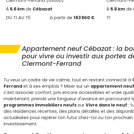
Clermont-Ferrand (63000)
Clermont-Fe
À
5.6 km
de
Cébazat
À
5.6 km
de
DU T1 AU T5
à partir de
163 900 €
T1
Appartement neuf Cébazat : la bo
pour vivre ou investir aux portes d
Clermont-Ferrand
Tu veux un cadre de vie calme, tout en restant connecté à
Ferrand
et à ses emplois ? Miser sur un
appartement neuf
c'est associer confort, prix encore accessibles et vraie quali
maintenant, prends une longueur d'avance en parcourant l
programmes immobiliers neufs
sur
Vivre dans le neuf
: t
des résidences récentes, des plans détaillés et des disponibi
actualisées pour repérer ton futur chez-toi ou ton prochain
investissement.