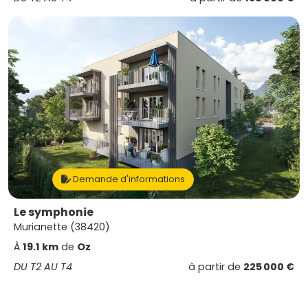
Demande d'informations
Le symphonie
Murianette (38420)
À
19.1 km
de
Oz
DU T2 AU T4
à partir de
225 000 €