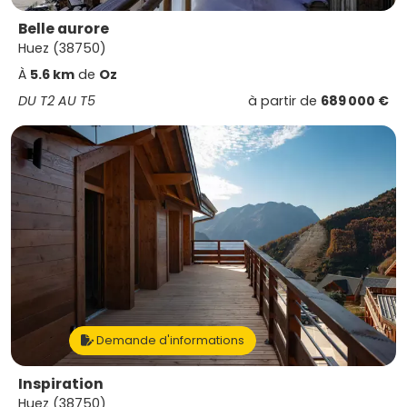
Belle aurore
Huez (38750)
À
5.6 km
de
Oz
DU T2 AU T5
à partir de
689 000 €
Demande d'informations
Inspiration
Huez (38750)