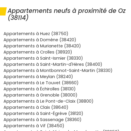
garanties constructeur
(parfait achèvement, biennale,
décennale) et d’une garantie financière d’achèvement,
Appartements neufs à proximité de Oz
pour acheter l’esprit léger. Au quotidien, la
(38114)
réglementation environnementale RE 2020
te assure
une isolation performante, idéale pour la vie en
montagne : meilleure maîtrise des dépenses de
Appartements à Huez (38750)
chauffage en hiver, confort d’été et qualité d’air soignée.
Appartements à Domène (38420)
Tu évites les travaux lourds pendant des années, tes
Appartements à Murianette (38420)
charges de copropriété restent mesurées grâce à des
Appartements à Crolles (38920)
équipements neufs, et tu gagnes en confort avec
Appartements à Saint-Ismier (38330)
ascenseur, stationnement privatif, rangements bien
Appartements à Saint-Martin-d'Hères (38400)
pensés et, selon les résidences, des locaux utiles pour
Appartements à Montbonnot-Saint-Martin (38330)
vélos ou matériel de montagne. Vivre à l’année à Oz, c’est
Appartements à Meylan (38240)
profiter d’un rythme de vie serein entre nature et services
Appartements à Le Touvet (38660)
de proximité, avec des accès vers les bassins d’emploi
Appartements à Échirolles (38130)
alentour ; un cadre qui soutient aussi la valeur
Appartements à Grenoble (38000)
patrimoniale de ton bien dans le temps. C’est
Appartements à Le Pont-de-Claix (38800)
précisément pour ça que les
programmes neufs dans la
Appartements à Claix (38640)
ville
rassemblés ici sont une solution idéale pour un
Appartements à Saint-Égrève (38120)
premier achat : plans optimisés, finitions actuelles,
Appartements à Sassenage (38360)
sécurité et conseils adaptés à ta situation pour activer
Appartements à Vif (38450)