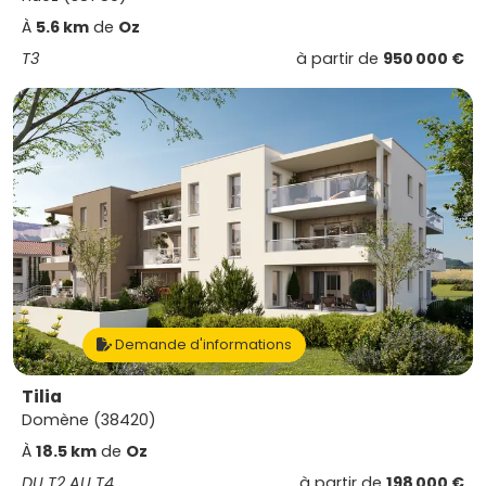
À
5.6 km
de
Oz
T3
à partir de
950 000 €
Demande d'informations
Tilia
Domène (38420)
À
18.5 km
de
Oz
DU T2 AU T4
à partir de
198 000 €