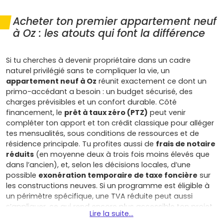
Acheter ton premier appartement neuf
à Oz : les atouts qui font la différence
Si tu cherches à devenir propriétaire dans un cadre
naturel privilégié sans te compliquer la vie, un
appartement neuf à Oz
réunit exactement ce dont un
primo-accédant a besoin : un budget sécurisé, des
charges prévisibles et un confort durable. Côté
financement, le
prêt à taux zéro (PTZ)
peut venir
compléter ton apport et ton crédit classique pour alléger
tes mensualités, sous conditions de ressources et de
résidence principale. Tu profites aussi de
frais de notaire
réduits
(en moyenne deux à trois fois moins élevés que
dans l’ancien), et, selon les décisions locales, d’une
possible
exonération temporaire de taxe foncière
sur
les constructions neuves. Si un programme est éligible à
un périmètre spécifique, une TVA réduite peut aussi
s’appliquer, ce qui rend encore plus accessible ton projet.
Lire la suite...
Côté tranquillité, la VEFA te fait bénéficier de solides