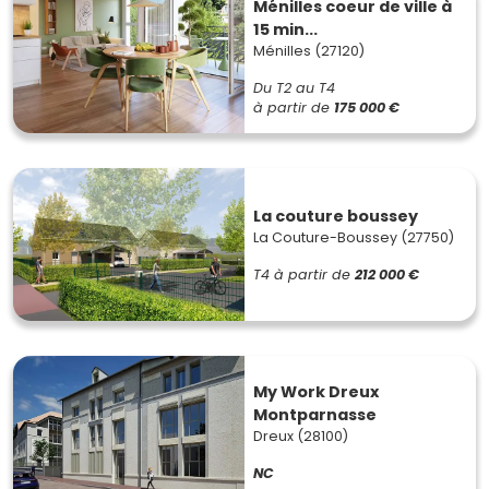
Ménilles coeur de ville à
15 min...
Ménilles (27120)
Du T2 au T4
à partir de
175 000 €
La couture boussey
La Couture-Boussey (27750)
T4
à partir de
212 000 €
My Work Dreux
Montparnasse
Dreux (28100)
NC