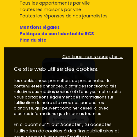
profils d'acheteurs. Parmi les principales options :
Tous les appartements par ville
Toutes les maisons par ville
Maisons de ville :
parfaites pour ceux qui souhaitent
Toutes les réponses de nos journalistes
bénéficier des services et commodités d'un centre
urbain tout en ayant un extérieur.
Mentions légales
Maisons individuelles en lotissement :
très prisées
Politique de confidentialité RCS
par les familles, elles proposent des espaces
Plan du site
optimisés et un cadre sécurisé.
Maisons proches des vignobles :
situées dans des
Continuer sans accepter →
secteurs comme la Côte Chalonnaise, elles sont
appréciées pour leur cadre unique et leur potentiel
Ce site web utilise des cookies.
locatif.
Maisons écologiques :
conçues avec des matériaux
Les cookies nous permettent de personnaliser le
durables et des équipements à faible impact
contenu et les annonces, d'offrir des fonctionnalités
environnemental, elles séduisent de plus en plus
relatives aux médias sociaux et d'analyser notre trafic.
d'acheteurs.
Nous partageons également des informations sur
l'utilisation de notre site avec nos partenaires
d'analyse, qui peuvent combiner celles-ci avec
Où acheter une maison neuve en
d'autres informations que tu leur as fournies.
Saône-et-Loire ?
En cliquant sur “Tout Accepter”, tu acceptes
l'utilisation de cookies à des fins publicitaires et