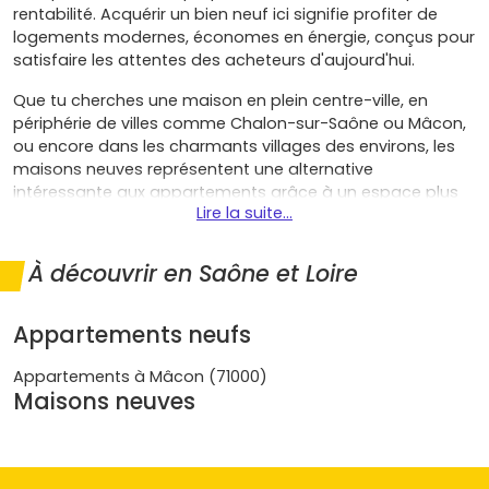
rentabilité. Acquérir un bien neuf ici signifie profiter de
logements modernes, économes en énergie, conçus pour
satisfaire les attentes des acheteurs d'aujourd'hui.
Que tu cherches une maison en plein centre-ville, en
périphérie de villes comme Chalon-sur-Saône ou Mâcon,
ou encore dans les charmants villages des environs, les
maisons neuves représentent une alternative
intéressante aux appartements grâce à un espace plus
Lire la suite...
généreux et une qualité de vie supérieure. Découvre dès
maintenant les meilleures
offres de maisons neuves en
Saône-et-Loire
sur Vivre dans le neuf !
À découvrir en Saône et Loire
Pourquoi choisir une maison neuve
Appartements neufs
en Saône-et-Loire ?
Appartements à Mâcon (71000)
Maisons neuves
La Saône-et-Loire est un département où l'immobilier
neuf séduit particulièrement ceux qui recherchent espace
et cadre de vie de qualité. Voici quelques avantages de
l'achat d'une
maison neuve dans cette région
: