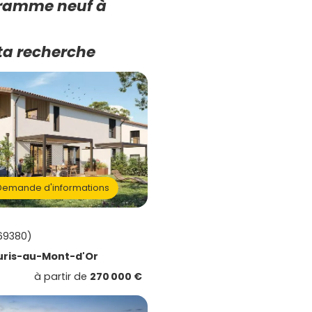
gramme neuf à
ta recherche
emande d'informations
69380)
uris-au-Mont-d'Or
à partir de
270 000 €