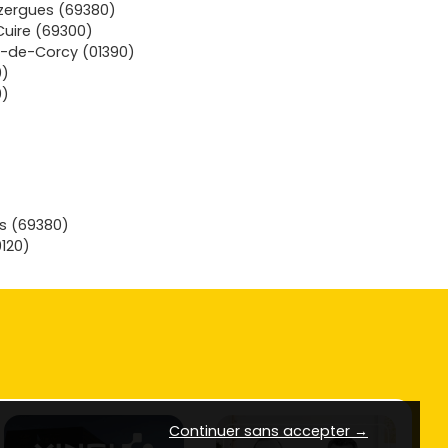
zergues (69380)
uire (69300)
-de-Corcy (01390)
0)
0)
es (69380)
120)
Continuer sans accepter →