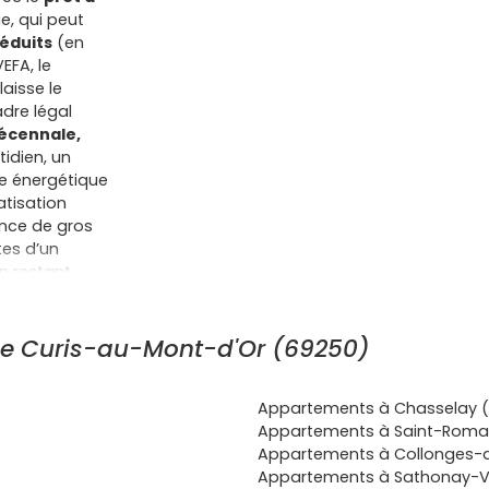
e, qui peut
réduits
(en
EFA, le
 laisse le
dre légal
écennale,
idien, un
e énergétique
atisation
ence de gros
tes d’un
en restant
se : accès
 commerces et
ues vers Lyon
de Curis-au-Mont-d'Or (69250)
ajets boulot-
nt-d'Or
, tu
Appartements à Chasselay 
MA selon
Appartements à Saint-Roma
 grâce à des
Appartements à Collonges-
exonération
Appartements à Sathonay-Vi
t offrir des