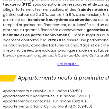
taux zéro (PTZ)
sous conditions de ressources et de zonag
alléger fortement tes mensualités, et des
frais de notaire 
général autour de 2 à 3 %, contre 7 à 8 % dans l’ancien). En V
paiement est
échelonné au rythme du chantier
, ce qui te
temps d’organiser ton financement, et tu bénéficies d’un ca
protecteur (garantie financière d’achèvement,
garanties d
biennale et de parfait achèvement
). Côté budget au quot
logement conforme à la
RE2020
te assure une performanc
de haut niveau, donc des factures de chauffage et de clim
mieux maîtrisées, une isolation phonique moderne et l’abs
travaux pendant longtemps. À Curis-au-Mont-d'Or, tu profi
cadre de vie vert et paisible, au cœur des Monts d’Or, tout 
Lire la suite...
connecté à l’emploi et aux services de la métropole lyonnai
rapide aux berges de la Saône, chemins pour les balades,
écoles de proximité à Neuville-sur-Saône, et liaisons pratiq
Appartements neufs à proximité 
(TER proche à Albigny-Neuville et bus) pour simplifier tes tr
dodo. En choisissant un
appartement neuf à Curis-au-Mo
Appartements à Neuville-sur-Saône (69250)
peux aussi personnaliser ton intérieur (choix des finitions, T
Appartements à Rochetaillée-sur-Saône (69270)
faisabilité), profiter de charges de copropriété optimisées
Appartements à Fontaines-sur-Saône (69270)
équipements récents, et, selon les décisions locales, d’une
Appartements à Saint-Cyr-au-Mont-d'Or (69450)
temporaire de taxe foncière
. Certaines opérations peuven